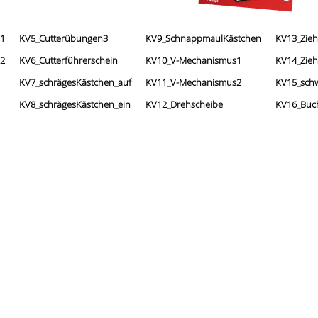
s1
KV5_Cutterübungen3
KV9_SchnappmaulKästchen
KV13_Zie
s2
KV6_Cutterführerschein
KV10_V-Mechanismus1
KV14_Zie
KV7_schrägesKästchen_auf
KV11_V-Mechanismus2
KV15_sch
KV8_schrägesKästchen_ein
KV12_Drehscheibe
KV16_Buc