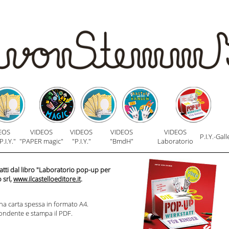
EOS
VIDEOS
VIDEOS
VIDEOS
VIDEOS
P.I.Y.-Gall
P.I.Y."
"PAPER magic"
"P.I.Y."
"BmdH"
Laboratorio
tratti dal libro "Laboratorio pop-up per
 srl,
www.ilcastelloeditore.it
.
na carta spessa in formato A4.
pondente e stampa il PDF.