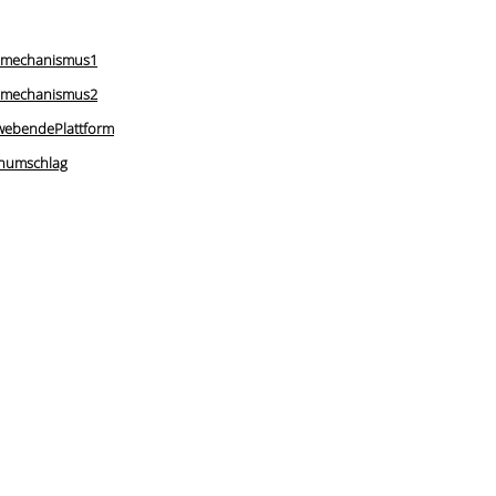
hmechanismus1
hmechanismus2
webendePlattform
humschlag